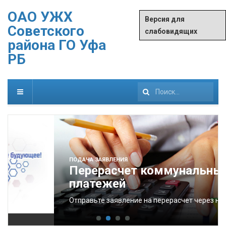
ОАО УЖХ
Версия для
Советского
слабовидящих
района ГО Уфа
РБ
Искать...
ПОДАЧА ЗАЯВЛЕНИЯ
Перерасчет коммунальных
платежей
Отправьте заявление на перерасчет через наш сайт