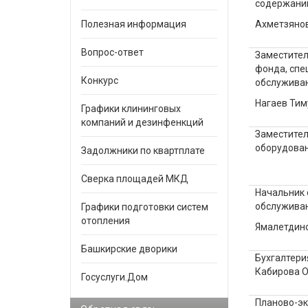
содержанию
Полезная информация
Ахметзяно
Вопрос-ответ
Заместител
фонда, спе
Конкурс
обслуживан
Нагаев Тим
Графики клининговых
компаний и дезинфенкций
Заместител
оборудова
Задолжники по квартплате
Сверка площадей МКД
Начальник 
обслуживан
Графики подготовки систем
отопления
Ямалетдино
Башкирские дворики
Бухгалтери
Кабирова О
Госуслуги.Дом
Планово-эк