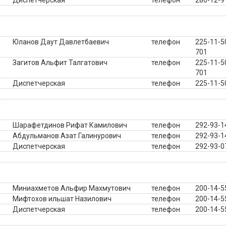
Диспетчерская
телефон
286-12-9
Юланов Даут Давлетбаевич
телефон
225-11-5
701
Загитов Альфит Талгатович
телефон
225-11-5
701
Диспетчерская
телефон
225-11-5
Л
Шарафетдинов Рифат Камилович
телефон
292-93-1
Абдульманов Азат Галинурович
телефон
292-93-1
Диспетчерская
телефон
292-93-0
Миниахметов Альфир Махмутович
телефон
200-14-5
Мифтохов ильшат Назилович
телефон
200-14-5
Диспетчерская
телефон
200-14-5