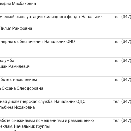
льфия Мисбаховна
ической эксплуатации жилищного фонда. Начальник
тел. (347
Лилия Раифовна
нерного обеспечения. Начальник ОИО
тел. (347
 служба
тел. (347
ушан Рамилевич
аботе с населением
тел. (347
а Оксана Олеодоровна
ая диспетчерская служба. Начальник ОДС
тел. (347
льбина Исхаковна
работе с нежилыми помещениями и размещению
тел. (347
еклам. Начальник группы