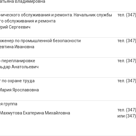
Татьяна Владимировна
нического обслуживания и ремонта. Начальник службы
тел. (347
го обслуживания и ремонта
рий Сергеевич
нженер по промышленной безопасности
тел. (347
евтина Ивановна
 перепланировке
тел. (347
льдар Анатольевич
 по охране труда
тел. (347
Мария Ярославовна
я группа
тел. (347
Махмутова Екатерина Михайловна
или (347