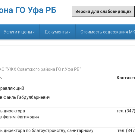
она ГО Уфа РБ
Версия для слабовидящих
Услуги и цены
Документы
Стоимость содержания М
АО "УЖХ Советского района ГО г.Уфа РБ"
ь
Контакт
правляющий
в Фаиль Габдулбариевич
ь директора
тел. (347
в Фагим Фагимович
ь директора по благоустройству, санитарному
тел. (347