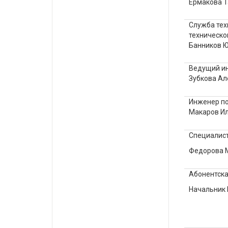
Ермакова 
Служба тех
техническо
Банников Ю
Ведущий и
Зубкова Ал
Инженер по
Макаров И
Специалист
Федорова 
Абонентска
Начальник 