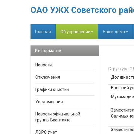
ОАО УЖХ Советского рай
Главная
Об управлении
Наши дома
Информация
Новости
Структура О
Отключения
Должност
Внешний у
Графики очистки
Мухамадие
Уведомления
Заместител
Новости официальной
Салимьяно
группы Вконтакте
Заместител
ЛЭРС Учет