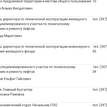
 придомовой территории и местам общего пользования
10
в Алмаз Филдатович
ь директора по технической эксплуатации жилищного
тел. (347
циализированного участка по техническому
ию и ремонту лифтов
ур Маратович
ь директора по технической эксплуатации инженерного
тел. (347
ния жилищного фонда
45
специализированного участка по техническому
тел. (347
ию и ремонту лифтов
34
в Ульфат Гайсович
я. Главный бухгалтер
тел. (347
ксана Рэмовна
ономический отдел. Начальник ПЭО
тел. (347