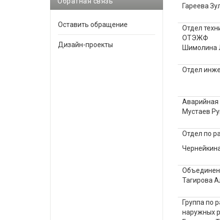
Обратная связь
Гареева Зу
Оставить обращение
Отдел техн
ОТЭЖФ
Дизайн-проекты
Шимолина 
Отдел инже
Аварийная
Мустаев Р
Отдел по р
Чернейкин
Объединенн
Тагирова А
Группа по 
наружных р