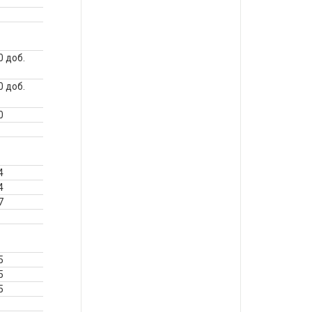
0 доб.
0 доб.
0
4
4
7
5
5
5