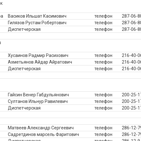
к
ра
Васиков Ильшат Касимович
телефон
287-06-8
Гилязов Рустам Робертович
телефон
287-06-8
Диспетчерская
телефон
287-06-8
ш
Хусаинов Радмир Расихович
телефон
216-40-0
Ахметьянов Айдар Айратович
телефон
216-40-0
Диспетчерская
телефон
216-40-0
Гайсин Венер Габдульянович
телефон
200-25-1
Султанов Ильнур Равилевич
телефон
200-25-1
Диспетчерская
телефон
200-25-1
Матвеев Александр Сергеевич
телефон
286-12-7
Садретдинов марсель Фаритович
телефон
286-12-7